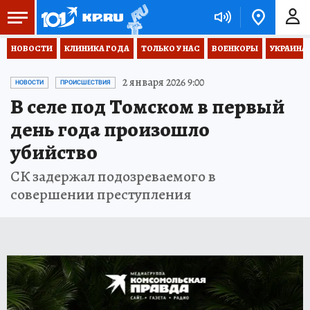
НОВОСТИ
КЛИНИКА ГОДА
ТОЛЬКО У НАС
ВОЕНКОРЫ
УКРАИНА
2 января 2026 9:00
НОВОСТИ
ПРОИСШЕСТВИЯ
В селе под Томском в первый
день года произошло
убийство
СК задержал подозреваемого в
совершении преступления