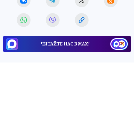
ЧИТАЙТЕ НАС В МАХ!
2 января 2026 7:30
НОВОСТИ
ОБЩЕСТВО
В томских храмах началось
чтение канона
предпразднства Рождества
Христова
В Богоявленском соборе службу возглавил
митрополит Ростислав