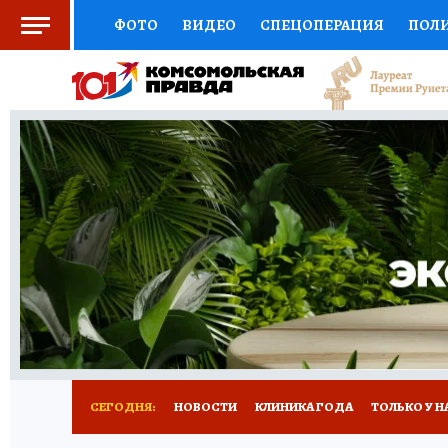
ФОТО
ВИДЕО
СПЕЦОПЕРАЦИЯ
ПОЛ
СОЦПОДДЕРЖКА
НАУКА
СПОРТ
КО
ВЫБОР ЭКСПЕРТОВ
ДОКТОР
ФИНАНС
КНИЖНАЯ ПОЛКА
ПРОГНОЗЫ НА СПОРТ
ПРЕСС-ЦЕНТР
НЕДВИЖИМОСТЬ
ТЕЛЕ
РАДИО КП
РЕКЛАМА
ТЕСТЫ
НОВОЕ 
СЕГОДНЯ:
НОВОСТИ
КЛИНИКА ГОДА
ТОЛЬКО У Н