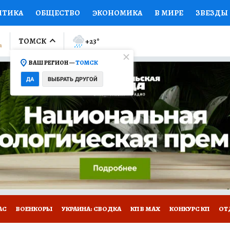
ИТИКА
ОБЩЕСТВО
ЭКОНОМИКА
В МИРЕ
ЗВЕЗДЫ
ЛУМНИСТЫ
ПРОИСШЕСТВИЯ
НАЦИОНАЛЬНЫЕ ПРОЕК
ТОМСК
+23
°
ВАШ РЕГИОН —
ТОМСК
Ы
ОТКРЫВАЕМ МИР
Я ЗНАЮ
СЕМЬЯ
ЖЕНСКИЕ СЕ
ДА
ВЫБРАТЬ ДРУГОЙ
ПРОМОКОДЫ
СЕРИАЛЫ
СПЕЦПРОЕКТЫ
ДЕФИЦИТ
ВИЗОР
КОЛЛЕКЦИИ
КОНКУРСЫ
РАБОТА У НАС
ГИ
НА САЙТЕ
АС
ВОЕНКОРЫ
УКРАИНА: СВОДКА
КП В МАХ
КОНКУРС КП
ОТ