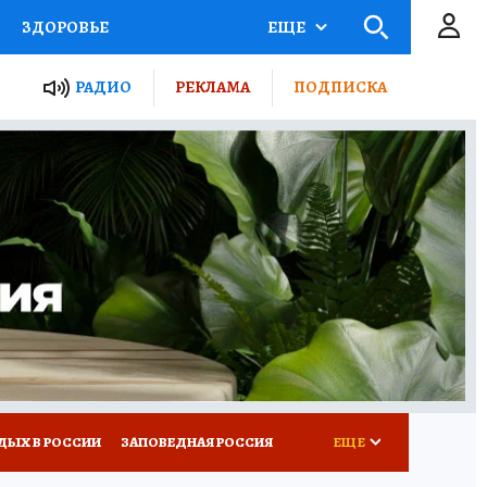
ЗДОРОВЬЕ
ЕЩЕ
ТЫ РОССИИ
РАДИО
РЕКЛАМА
ПОДПИСКА
КРЕТЫ
ПУТЕВОДИТЕЛЬ
 ЖЕЛЕЗА
ТУРИЗМ
Д ПОТРЕБИТЕЛЯ
ВСЕ О КП
ДЫХ В РОССИИ
ЗАПОВЕДНАЯ РОССИЯ
ЕЩЕ