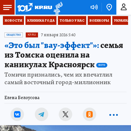
НОВОСТИ
КЛИНИКА ГОДА
ТОЛЬКО У НАС
ВОЕНКОРЫ
УКРАИНА
7 января 2026 5:40
ОБЩЕСТВО
KP.RU
«Это был "вау-эффект"»:
семья
из Томска оценила на
каникулах Красноярск
ФОТО
Томичи признались, чем их впечатлил
самый восточный город-миллионник
Елена Белоусова