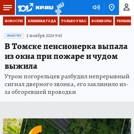
НОВОСТИ
КЛИНИКА ГОДА
ТОЛЬКО У НАС
ВОЕНКОРЫ
УКРАИНА
2 ноября 2024 9:45
ОБЩЕСТВО
В Томске пенсионерка выпала
из окна при пожаре и чудом
выжила
Утром погорельцев разбудил непрерывный
сигнал дверного звонка, его заклинило из-
за обгоревшей проводки