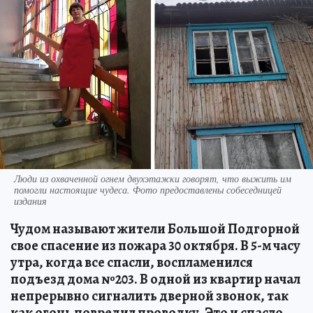
Люди из охваченной огнем двухэтажки говорят, что выжить им
помогли настоящие чудеса. Фото предоставлены собеседницей
издания
Чудом называют жители Большой Подгорной
свое спасение из пожара 30 октября. В 5-м часу
утра, когда все спасли, воспламенился
подъезд дома №203. В одной из квартир начал
непрерывно сигналить дверной звонок, так
как огонь повредил проводку. Это и спасло