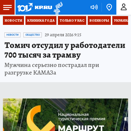
НОВОСТИ
КЛИНИКА ГОДА
ТОЛЬКО У НАС
ВОЕНКОРЫ
УКРАИНА
29 апреля 2026 9:15
НОВОСТИ
ОБЩЕСТВО
Томич отсудил у работодатели
700 тысяч за трамву
Мужчина серьезно пострадал при
разгрузке КАМАЗа