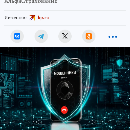
АльфаСтрахование
Источник:
kp.ru